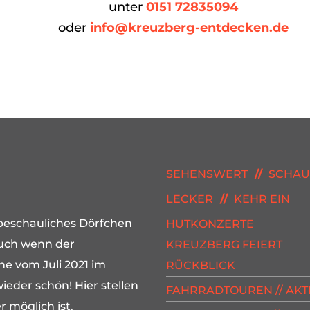
unter
0151 72835094
oder
info@kreuzberg-entdecken.de
SEHENSWERT
//
SCHAU
LECKER
//
KEHR EIN
s beschauliches Dörfchen
HUTKONZERTE
Auch wenn der
KREUZBERG FEIERT
e vom Juli 2021 im
RÜCKBLICK
eder schön! Hier stellen
FAHRRADTOUREN // AKTI
r möglich ist.