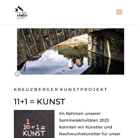
K R E U Z B E R G E R K U N S T P R O J E K T
11+1 = KUNST
I
m Rahmen unserer
Sommeraktivitäten 2023
konnten wir Künstler und
Nachwuchskünstler für unser